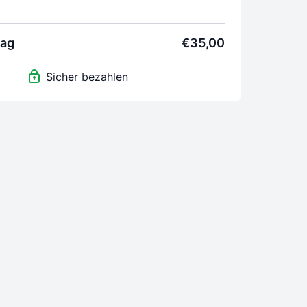
g 35€
rag
€35,00
Sicher bezahlen