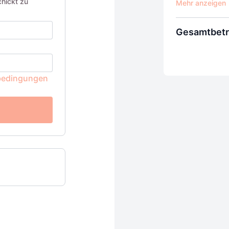
hickt zu
Träume.
Kosten: einmali
Gesamtbet
bedingungen