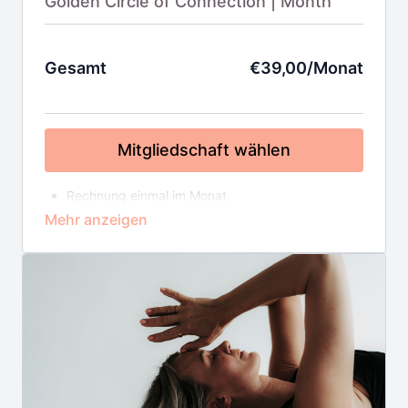
Golden Circle of Connection | Month
Gesamt
€39,00/Monat
Mitgliedschaft wählen
Rechnung einmal im Monat
39€ im Monat
Enthalten im Golden Circle
10 tägige LIVE Meditationskurse
Sangha Practices
Premium On Demand Meditationskurse
On Demand Mediathek mit 210+Videos
4-6 Online-Yoga/Meditationsklassen pro Monat
Yoga Alignment Coaching @home
Book Club
Path to Connection Monthly
Buddhist Story & Study Sessions