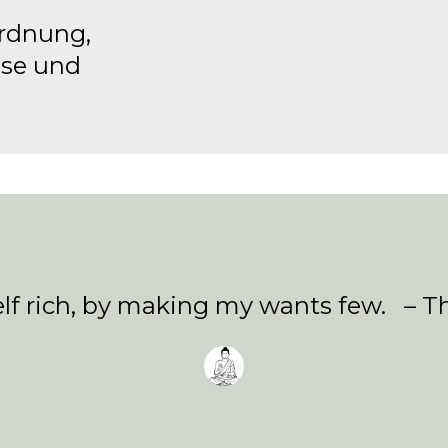
Ordnung,
se und
lf rich, by making my wants few. – T