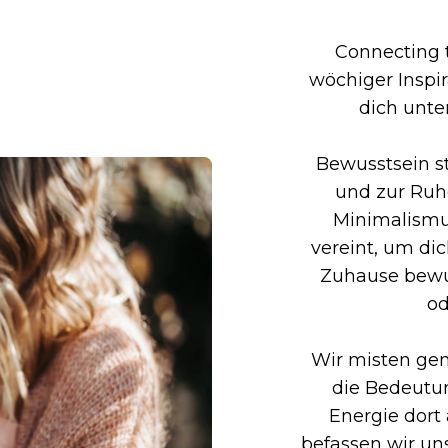
Connecting t
wöchiger Inspir
dich unte
Bewusstsein st
und zur Ruh
Minimalismu
vereint, um di
Zuhause bewus
od
Wir misten ge
die Bedeutu
Energie dort 
befassen wir un