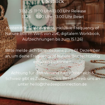
Überblick
31.12.25 11:00 Uhr-13:00 Uhr Release
1.1.26 11:00 Uhr- 13:00 Uhr Reset
Kosten 89€ (2 Workshops, inklusive Frequency of
Nature Box im Wert von 25€, digitalem Workbook,
Aufzeichnungen bis zum 15.1.26)
Bitte melde dich bis spätestens zum 01. Dezember
an, um deine Frequency of Nature Box rechtzeitig
erhalten zu können.
Achtung für den Versand nach Österreich &
Schweiz gibt es Zusatzkosten. Bitte schreib uns an
unter hello@thedeepconnection.de.