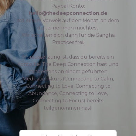
Paypal Konto:
hello@thedeepconnection.de
mit einem Verweis auf den Monat, an dem
du teilnehmen möchtest.
Wir schalten dich dann für die Sangha
Practices frei.
(Voraussetzung ist, dass du bereits ein
Konto bei The Deep Connection hast und
mindestens an einem geführten
Meditationskurs (Connecting to Calm,
Connecting to Love, Connecting to
Abundance, Connecting to Love,
Connecting to Focus) bereits
teilgenommen hast.