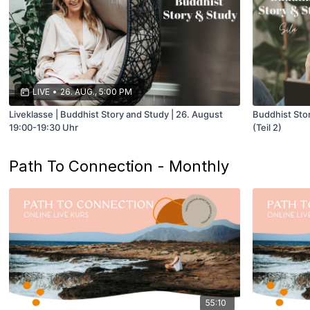
LIVE
•
26. AUG., 5:00 PM
Liveklasse | Buddhist Story and Study | 26. August
Buddhist Sto
19:00-19:30 Uhr
(Teil 2)
Path To Connection - Monthly
55:10