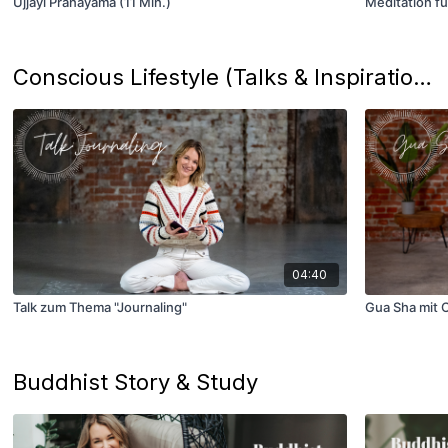
Ujjayi Pranayama (11 Min.)
Meditation fü
Conscious Lifestyle (Talks & Inspiration)
04:40
Talk zum Thema "Journaling"
Gua Sha mit C
Buddhist Story & Study