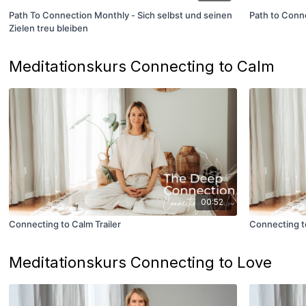
Path To Connection Monthly - Sich selbst und seinen
Path to Conn
Zielen treu bleiben
Meditationskurs Connecting to Calm
00:52
Connecting to Calm Trailer
Connecting t
Meditationskurs Connecting to Love