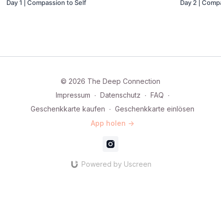
Day 1 | Compassion to Self
Day 2 | Comp
© 2026 The Deep Connection
Impressum
∙
Datenschutz
∙
FAQ
∙
Geschenkkarte kaufen
∙
Geschenkkarte einlösen
App holen ->
Powered by Uscreen