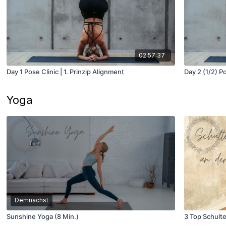
02:57:37
Day 1 Pose Clinic | 1. Prinzip Alignment
Day 2 (1/2) Po
Yoga
Demnächst
Sunshine Yoga (8 Min.)
3 Top Schult