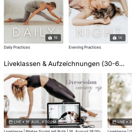
19
14
Daily Practices
Evening Practices
Liveklassen & Aufzeichnungen (30-60 Minuten)
LIVE
•
16. AUG., 4:00 PM
LIVE
•
2
Liveklasse | Pilates Sculpt mit Ruth | 16. August 18:00-
Liveklasse | 