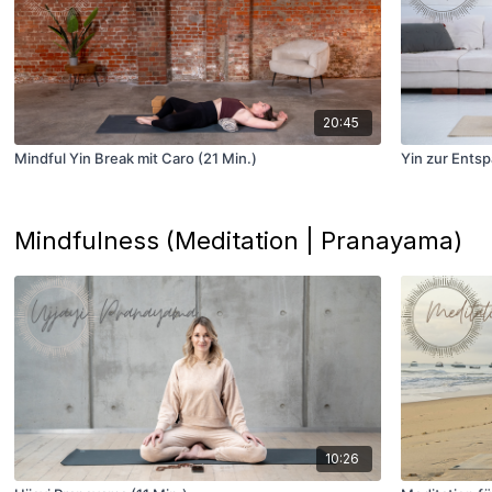
20:45
Mindful Yin Break mit Caro (21 Min.)
Yin zur Ents
Mindfulness (Meditation | Pranayama)
10:26