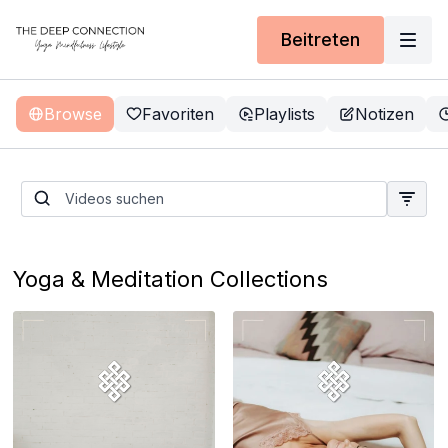
Beitreten
Browse
Favoriten
Playlists
Notizen
Liveklasse | Pilates Sculpt
mit Ruth | 16. August 18:00-
18:30 Uhr
Yoga & Meditation Collections