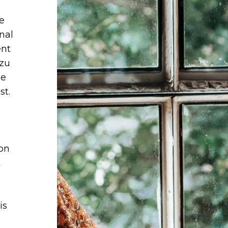
e
nal
ent
 zu
ie
st.
on
t
is