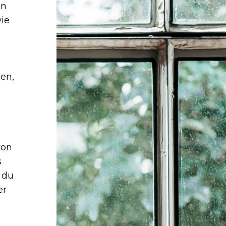
en
ie
en,
von
s
 du
er