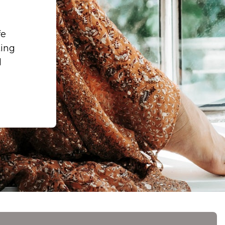
fe
ting
d