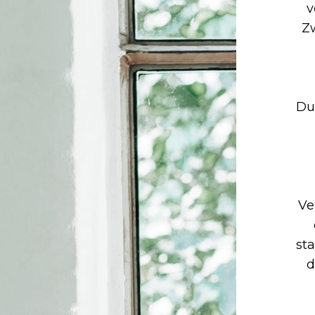
v
Z
Du
Ve
st
d