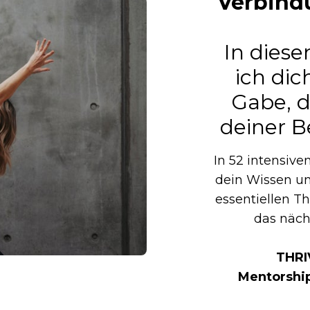
Verbindu
In dies
ich dic
Gabe, 
deiner B
In 52 intensive
dein Wissen un
essentiellen T
das näch
THRI
Mentorshi