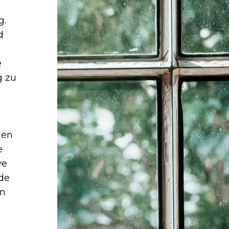
g.
d
e
g zu
nen
e
ve
de
an