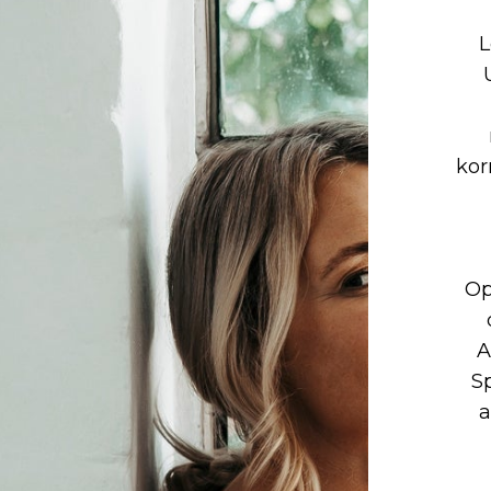
L
kor
Op
A
S
a