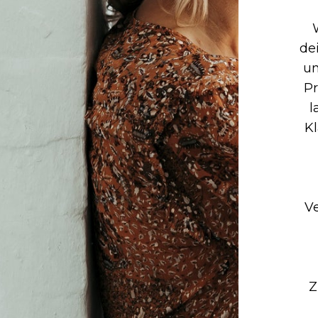
de
un
Pr
l
Kl
V
Z