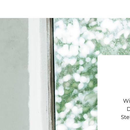
Wi
D
Ste