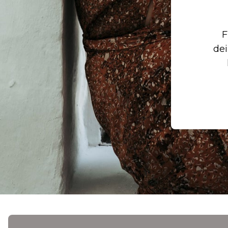
F
dei