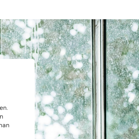
en.
en
 man