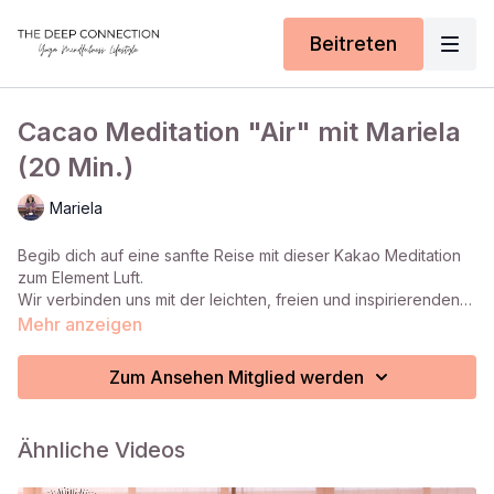
Beitreten
Cacao Meditation "Air" mit Mariela
(20 Min.)
Mariela
Begib dich auf eine sanfte Reise mit dieser Kakao Meditation
zum Element Luft.
Wir verbinden uns mit der leichten, freien und inspirierenden
Energie der Luft – ein Moment von Weite, Klarheit und innerer
Mehr anzeigen
Aufhellung.
Zum Ansehen Mitglied werden
Ähnliche Videos