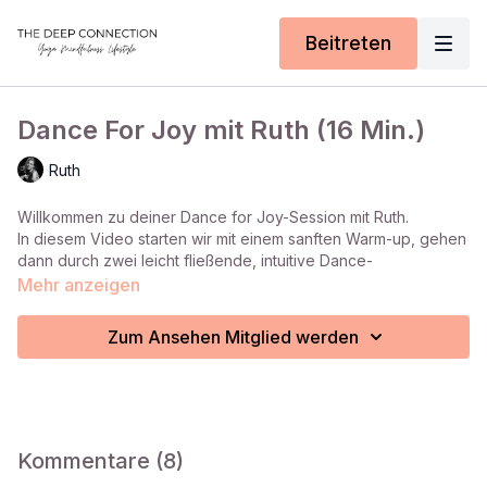
Beitreten
Dance For Joy mit Ruth (16 Min.)
Ruth
Willkommen zu deiner Dance for Joy-Session mit Ruth.
In diesem Video starten wir mit einem sanften Warm-up, gehen
dann durch zwei leicht fließende, intuitive Dance-
Choreografien und schließen die Session mit wohltuendem
Mehr anzeigen
Breathwork ab, um Körper und Geist wieder zu beruhigen und
zu integrieren.
Zum Ansehen Mitglied werden
Du brauchst keine Tanzerfahrung, nur bequeme Kleidung,
etwas Platz und die Bereitschaft, dich frei zu bewegen.
Hier geht es nicht um richtig oder falsch, sondern um
Ausdruck, Präsenz und echte Lebensfreude!
Kommentare (
8
)
In der App kannst du die Spotify Playliste für dieses Video