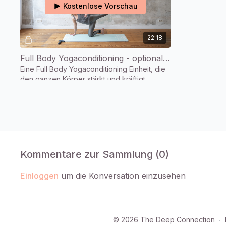
Kostenlose Vorschau
22:18
Full Body Yogaconditioning - optional mit Gewichten (22 Min.)
Eine Full Body Yogaconditioning Einheit, die
den ganzen Körper stärkt und kräftigt.
Donnerstag
Kommentare zur Sammlung (
0
)
Kostenlose Vorschau
Einloggen
um die Konversation einzusehen
20:03
Core Stability by Ruth (20 Min.)
© 2026 The Deep Connection
∙
Durch anspruchsvolle Übrungen aktivieren