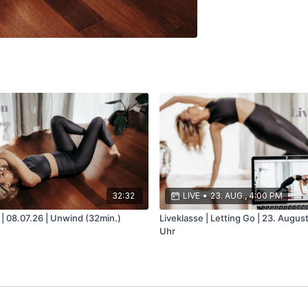
32:32
LIVE
•
23. AUG., 4:00 PM
| 08.07.26 | Unwind (32min.)
Liveklasse | Letting Go | 23. Augus
Uhr