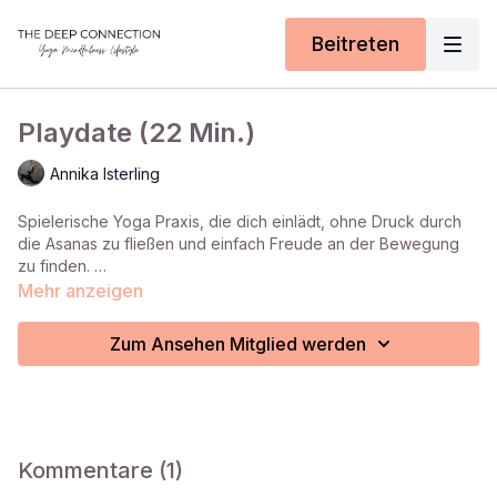
Beitreten
Playdate (22 Min.)
Annika Isterling
Spielerische Yoga Praxis, die dich einlädt, ohne Druck durch
die Asanas zu fließen und einfach Freude an der Bewegung
zu finden.
Perfekt für Tage, an denen du unsicher bist, ob du Yoga
Mehr anzeigen
machen möchtest, hier zählt nur der Spaß dabei.
Zum Ansehen Mitglied werden
Kommentare (
1
)