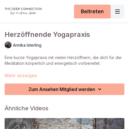
Beitreten
Herzöffnende Yogapraxis
Annika Isterling
Eine kurze Yogapraxis mit vielen Herzöffnern, die dich für die
Meditation körperlich und energetisch vorbereitet.
(Sonnenblume, Seitliche Neigung, Katze-Kuh, Anahata Asana)
Mehr anzeigen
Zum Ansehen Mitglied werden
Ähnliche Videos