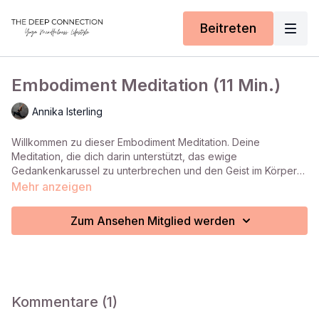
Beitreten
Embodiment Meditation (11 Min.)
Annika Isterling
Willkommen zu dieser Embodiment Meditation. Deine
Meditation, die dich darin unterstützt, das ewige
Gedankenkarussel zu unterbrechen und den Geist im Körper
zu verankern. Und zwar in einem Körper, der ruhig, gelassen
Mehr anzeigen
und präsent ist, wenn wir wieder mehr auf ihn hören.
Zum Ansehen Mitglied werden
Kommentare (
1
)