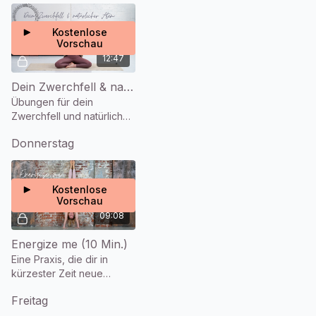
Entspannung sowie einen
erholsamen Schlaf vor.
Kostenlose
Vorschau
12:47
Dein Zwerchfell & natürlicher Atmen (13 Min.)
Übungen für dein
Zwerchfell und natürliche
Atmung
Donnerstag
Kostenlose
Vorschau
09:08
Energize me (10 Min.)
Eine Praxis, die dir in
kürzester Zeit neue
Energie schenkt.
Freitag