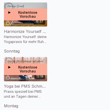
Kostenlose
Vorschau
15:37
Harmonize Yourself (15 Min.)
Harmonize Yourself: deine
Yogapraxis für mehr Ruhe,
Hingabe und
Sonntag
Entschleunigung.
Kostenlose
Vorschau
12:19
Yoga bei PMS Schmerzen und während der Menstruation (12 Min.)
Praxis speziell bei PMS
und an Tagen deiner
Menstruation.
Montag