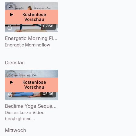
Kostenlose
Vorschau
07:56
Energetic Morning Flow (8 Min.)
Energetic Morningflow
Dienstag
Kostenlose
Vorschau
08:36
Bedtime Yoga Sequenz mit Kai (9 Min.)
Dieses kurze Video
beruhigt dein
Nervensystem und
Mittwoch
bereitet dich auf tiefe