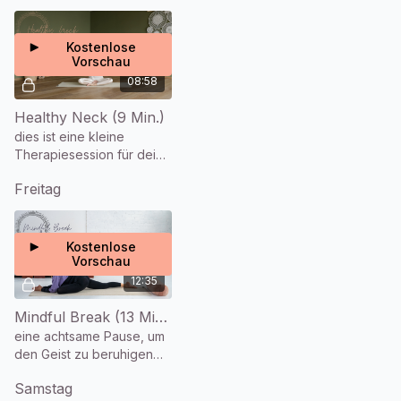
Kostenlose
Vorschau
08:58
Healthy Neck (9 Min.)
dies ist eine kleine
Therapiesession für deine
Halswirbelsäule.
Freitag
Kostenlose
Vorschau
12:35
Mindful Break (13 Min.)
eine achtsame Pause, um
den Geist zu beruhigen
und neue Energie zu
Samstag
tanken.