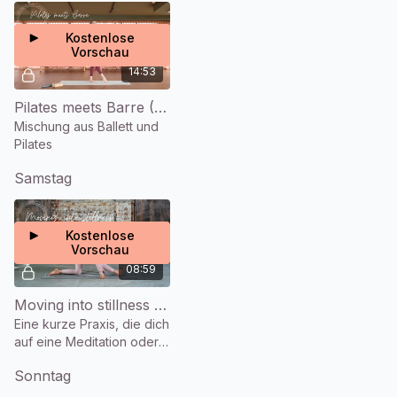
Kostenlose
Vorschau
14:53
Pilates meets Barre (14 Min.)
Mischung aus Ballett und
Pilates
Samstag
Kostenlose
Vorschau
08:59
Moving into stillness (9 Min.)
Eine kurze Praxis, die dich
auf eine Meditation oder
die Abendruhe
Sonntag
vorbereitet.