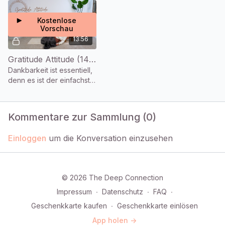
Kostenlose
Vorschau
13:56
Gratitude Attitude (14 Min.)
Dankbarkeit ist essentiell,
denn es ist der einfachste
und erste Schritt um
glücklich zu sein.
Kommentare zur Sammlung (
0
)
Einloggen
um die Konversation einzusehen
© 2026 The Deep Connection
Impressum
∙
Datenschutz
∙
FAQ
∙
Geschenkkarte kaufen
∙
Geschenkkarte einlösen
App holen ->