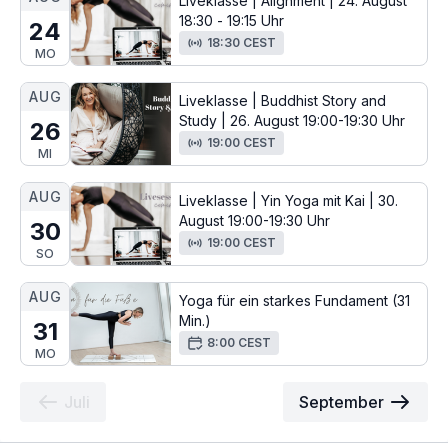
Liveklasse | Alignment | 24. August
18:30 - 19:15 Uhr
24
18:30 CEST
MO
AUG
Liveklasse | Buddhist Story and
Study | 26. August 19:00-19:30 Uhr
26
19:00 CEST
MI
AUG
Liveklasse | Yin Yoga mit Kai | 30.
August 19:00-19:30 Uhr
30
19:00 CEST
SO
AUG
Yoga für ein starkes Fundament (31
Min.)
31
8:00 CEST
MO
Juli
September