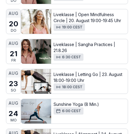
DO
AUG
Liveklasse | Open Mindfulness
Circle | 20. August 19:00-19:45 Uhr
20
19:00 CEST
DO
AUG
Liveklasse | Sangha Practices |
21.8.26
21
6:30 CEST
FR
AUG
Liveklasse | Letting Go | 23. August
18:00-19:00 Uhr
23
18:00 CEST
SO
AUG
Sunshine Yoga (8 Min.)
6:00 CEST
24
MO
AUG