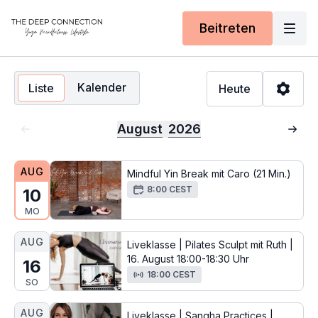
Beitreten
Kalender
Liste
Heute
August
2026
AUG
Mindful Yin Break mit Caro (21 Min.)
8:00 CEST
10
MO
AUG
Liveklasse | Pilates Sculpt mit Ruth |
16. August 18:00-18:30 Uhr
16
18:00 CEST
SO
AUG
Liveklasse | Sangha Practices |