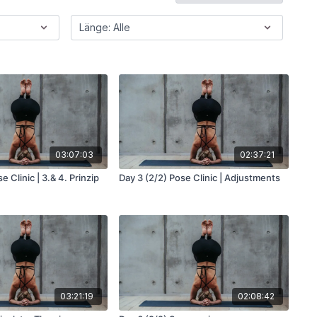
03:07:03
02:37:21
e Clinic | 3.& 4. Prinzip
Day 3 (2/2) Pose Clinic | Adjustments
03:21:19
02:08:42