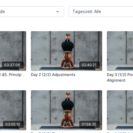
03:37:06
02:40:21
2.&5. Prinzip
Day 2 (2/2) Adjustments
Day 3 (1/2) Pos
Alignment
03:05:10
01:58:35