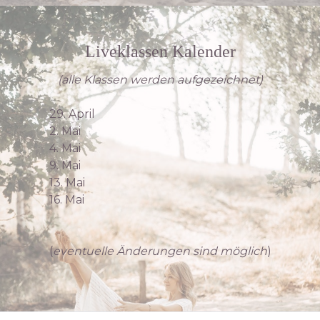
Liveklassen Kalender
(alle Klassen werden aufgezeichnet)
29. April
2. Mai
4. Mai
9. Mai
13. Mai
16. Mai
(
eventuelle Änderungen sind möglich
)