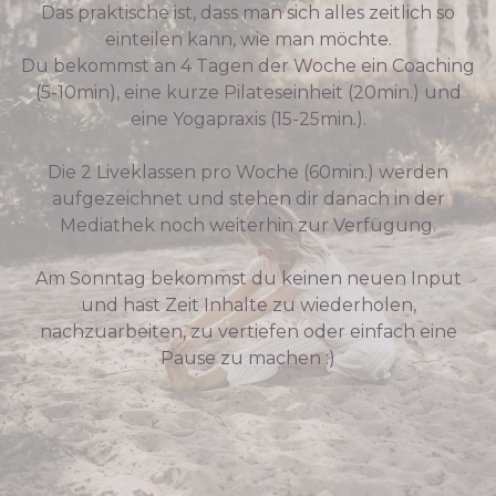
Das praktische ist, dass man sich alles zeitlich so
einteilen kann, wie man möchte.
Du bekommst an 4 Tagen der Woche ein Coaching
(5-10min), eine kurze Pilateseinheit (20min.) und
eine Yogapraxis (15-25min.).
Die 2 Liveklassen pro Woche (60min.) werden
aufgezeichnet und stehen dir danach in der
Mediathek noch weiterhin zur Verfügung.
Am Sonntag bekommst du keinen neuen Input
und hast Zeit Inhalte zu wiederholen,
nachzuarbeiten, zu vertiefen oder einfach eine
Pause zu machen :)