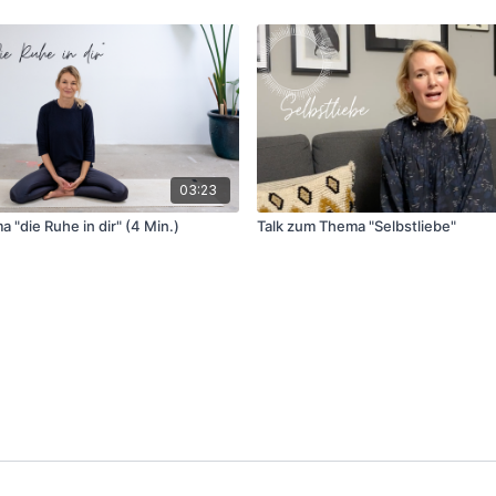
03:23
 "die Ruhe in dir" (4 Min.)
Talk zum Thema "Selbstliebe"