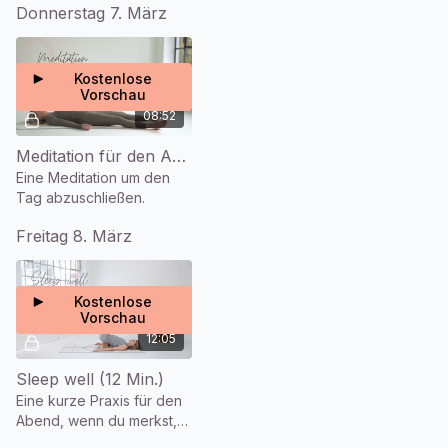
Donnerstag 7. März
vom Joballtag richtig
erholen kannst.
Kostenlose
Vorschau
08:52
Meditation für den Abend (9 Min.)
Eine Meditation um den
Tag abzuschließen.
Freitag 8. März
Kostenlose
Vorschau
12:05
Sleep well (12 Min.)
Eine kurze Praxis für den
Abend, wenn du merkst,
dass noch zu viel Energie