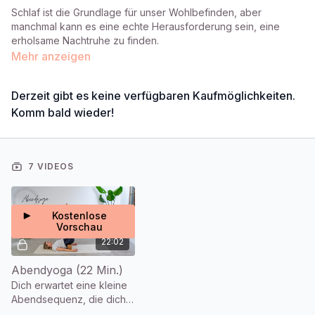
Schlaf ist die Grundlage für unser Wohlbefinden, aber
manchmal kann es eine echte Herausforderung sein, eine
erholsame Nachtruhe zu finden.
Mehr anzeigen
Es gibt einiges wodurch wir unsere Schlafqualität verbessern
können, sei es durch entspannende Atemtechniken vor dem
Derzeit gibt es keine verfügbaren Kaufmöglichkeiten.
Zubettgehen, eine Yoga Nidra Einheit oder eine Meditation.
Komm bald wieder!
Wir wollen diesen Monat gemeinsam mit euch diese
Herausforderung antreten und freuen uns auf erholsame
Nächte und energiegeladene Tage.
7 VIDEOS
Lass uns gemeinsam die Sleep well Challenge beginnen!
Kostenlose
#sleepwell #connecttosleep #yogachallenge
Vorschau
22:02
Abendyoga (22 Min.)
Dich erwartet eine kleine
Abendsequenz, die dich
vom Alltag abholt, und die