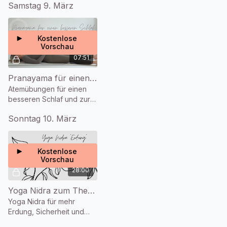
Samstag 9. März
in deinem Körper ist, um
zur Ruhe zu kommen.
Kostenlose
Vorschau
07:51
Pranayama für einen besseren Schlaf (8 Min.)
Atemübungen für einen
besseren Schlaf und zur
Beruhigung der Nerven
Sonntag 10. März
Kostenlose
Vorschau
28:00
Yoga Nidra zum Thema "Erdung" (28 Min.)
Yoga Nidra für mehr
Erdung, Sicherheit und
Wohlbefinden.