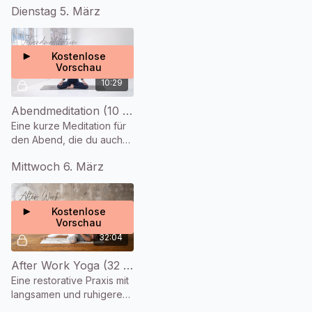
Dienstag 5. März
deine Energie langsam
runter fährt.
Kostenlose
Vorschau
10:29
Abendmeditation (10 Min.)
Eine kurze Meditation für
den Abend, die du auch
im Bett machen kannst,
Mittwoch 6. März
wenn du magst.
Kostenlose
Vorschau
32:04
After Work Yoga (32 Min.)
Eine restorative Praxis mit
langsamen und ruhigeren
Elementen, damit du dich