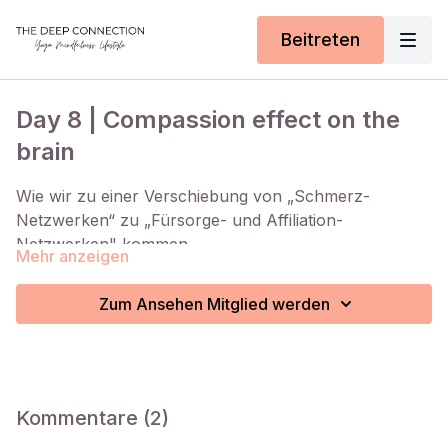
Beitreten
Day 8 | Compassion effect on the
brain
Wie wir zu einer Verschiebung von „Schmerz-
Netzwerken“ zu „Fürsorge- und Affiliation-
Netzwerken" kommen.
Mehr anzeigen
00:00:00
Inspiration
00:15:30
Karuna
Zum Ansehen Mitglied werden
00:22:24
Bodyscan & Samatha
Kommentare (
2
)