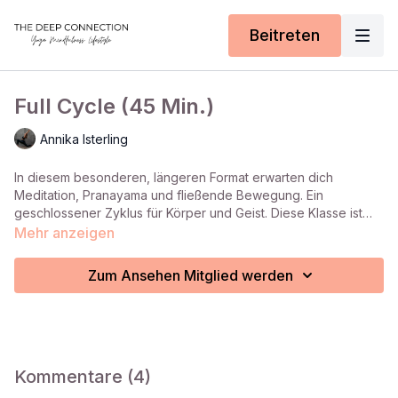
Beitreten
Full Cycle (45 Min.)
Annika Isterling
In diesem besonderen, längeren Format erwarten dich
Meditation, Pranayama und fließende Bewegung. Ein
geschlossener Zyklus für Körper und Geist. Diese Klasse ist
ideal für den Start in den Tag, um dich zu zentrieren, deine
Mehr anzeigen
Atmung zu vertiefen und deinen Körper sanft zu aktivieren.
Genieße eine harmonische Praxis, die dich mit neuer Energie
Zum Ansehen Mitglied werden
und innerer Ruhe erfüllt. Viel Freude beim Mitmachen!
Kommentare (
4
)