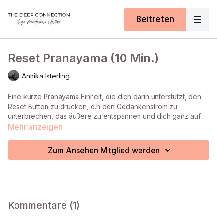
Beitreten
Reset Pranayama (10 Min.)
Annika Isterling
Eine kurze Pranayama Einheit, die dich darin unterstützt, den
Reset Button zu drücken, d.h den Gedankenstrom zu
unterbrechen, das äußere zu entspannen und dich ganz auf
deine Ausatmung zu konzentrieren. Lass dich gerne darauf ein
Mehr anzeigen
und du wirst erstaunt darüber sein, was mit der Atmung möglich
ist.
Zum Ansehen Mitglied werden
Kommentare (
1
)