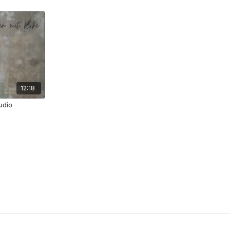
12:18
udio