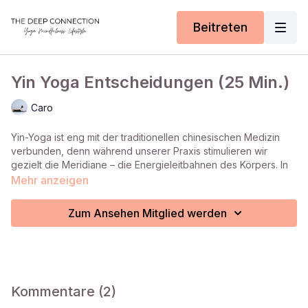
Beitreten
Yin Yoga Entscheidungen (25 Min.)
Caro
Yin-Yoga ist eng mit der traditionellen chinesischen Medizin
verbunden, denn während unserer Praxis stimulieren wir
gezielt die Meridiane – die Energieleitbahnen des Körpers. In
der chinesischen Medizin spielt die Gallenblase eine zentrale
Mehr anzeigen
Rolle in der Entscheidungsfindung. Sie ist nicht nur mit der
Fähigkeit verknüpft, klare Ideen und Strategien zu entwickeln,
Zum Ansehen Mitglied werden
sondern auch mit der inneren Stärke, diese Entscheidungen
konsequent umzusetzen.
In dieser Yin-Yoga-Sequenz richten wir unsere
Aufmerksamkeit auf den Gallenblasen-Meridian. Durch sanfte
Dehnungen und gezielte Kompressionen unterstützen wir den
Kommentare (
2
)
freien Energiefluss in diesem Bereich. So kannst du nicht nur