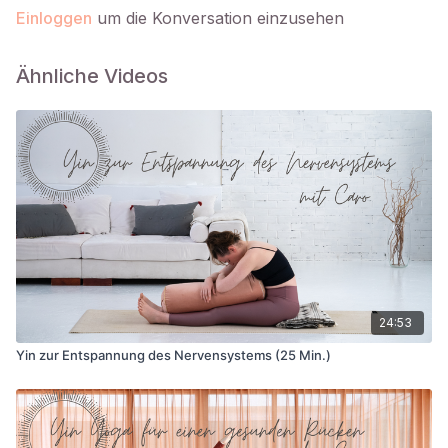
mehr Klarheit in deinen Entscheidungsprozessen gewinnen,
Einloggen
um die Konversation einzusehen
sondern auch mit Leichtigkeit und Vertrauen die für dich
richtigen Wege einschlagen.
Ähnliche Videos
24:53
Yin zur Entspannung des Nervensystems (25 Min.)