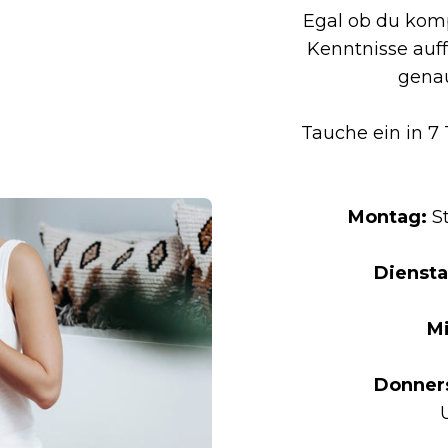
Egal ob du komp
Kenntnisse auff
genau
Tauche ein in 7 
Montag:
St
Dienst
M
Donner